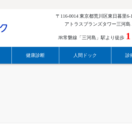
〒116-0014 東京都荒川区東日暮里6-1
アトラスブランズタワー三河島 
1
JR常磐線「三河島」駅より徒歩
健康診断
人間ドック
診