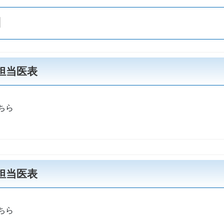
月
療担当医表
ちら
療担当医表
ちら