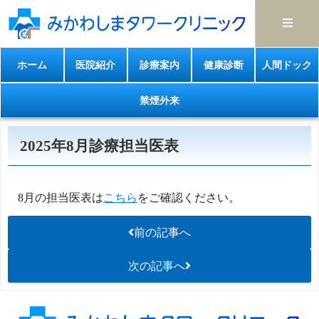
ホーム
医院紹介
診療案内
健康診断
人間ドック
禁煙外来
2025年8月診療担当医表
8月の担当医表は
こちら
をご確認ください。
前の記事へ
次の記事へ